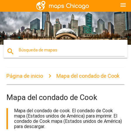
menu
search
Búsqueda de mapas
Página de inicio
Mapa del condado de Cook
Mapa del condado de Cook
Mapa del condado de cook. El condado de Cook
mapa (Estados unidos de América) para imprimir. El
condado de Cook mapa (Estados unidos de América)
para descargar.