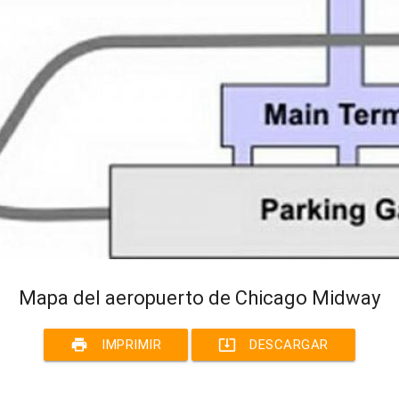
Mapa del aeropuerto de Chicago Midway
print
system_update_alt
IMPRIMIR
DESCARGAR